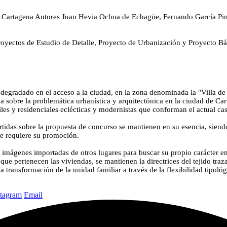
Cartagena
Autores
Juan Hevia Ochoa de Echagüe, Fernando García Pin
royectos de Estudio de Detalle, Proyecto de Urbanización y Proyecto Bá
degradado en el acceso a la ciudad, en la zona denominada la "Villa de 
órica sobre la problemática urbanística y arquitectónica en la ciudad de C
es y residenciales eclécticas y modernistas que conforman el actual cas
 vertidas sobre la propuesta de concurso se mantienen en su esencia, sie
que requiere su promoción.
 imágenes importadas de otros lugares para buscar su propio carácter en
l que pertenecen las viviendas, se mantienen la directrices del tejido traz
a transformación de la unidad familiar a través de la flexibilidad tipoló
stagram
Email