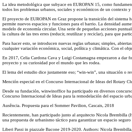
La idea metodológica que subyace en EUROPAN 15, como fundamento pri
todos los problemas urbanos, sociales y económicos de un contexto y 
El proyecto de EUROPAN en Graz propone la transición del sistema horiz
permite nuevos espacios y funciones para el barrio. La densidad aumen
modelo de economía circular. Una serie de pequeñas acciones puntuales
la cultura de las tres erres (reducir, reutilizar y reciclar), para que par
Para hacer esto, se introducen nuevas reglas urbanas; simples, abierta
cualquier variación económica, social, política y climática. Con el o
En 2017, Celia Cardona Cava y Luigi Costamagna empezaron a dar forma
proyecto y su curiosidad por el mundo que les rodea.
El lema del estudio dice justamente eso; “win-win”, una situación o res
Mención especial en el Concurso Internacional de Ideas del Rotary C
Desde su fundación, winwinoffice ha participado en diversos concurso
Concurso Internacional de Ideas para la remodelación del espacio urba
Ausência. Propuesta para el Sommer Pavilion, Cascais, 2018
Recientemente, han participado junto al arquitecto Nicola Brembilla (H
una propuesta de urbanismo táctico para garantizar un espacio seguro a
Liberi Passi in piazzale Bacone 2019-2020. Authors: Nicola Brembilla,