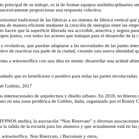
ncipal de su trabajo, es la de formar equipos multidisciplinarios siem
sucesivamente proporcionar una respuesta colectiva.
ontal tradicional de las fábricas a un sistema de fábrica vertical que p
ta de manera eficiente mediante la creación de sinergias entre las empr
 hacen que la superficie liberada sea accesible, atractiva y segura para
ticipen juntos, con todos los actores que trabajan para el desarrollo de la 
s y evolutivas, que puedan adaptarse a las necesidades de las partes int
bjetivo de reactivar esa parte de la ciudad, creando una nueva identida
 a winwinoffice con una idea en mente: desarrollar una actitud abierta
ultado que es beneficioso o positivo para todas las partes involucradas.
lub Gubbio, 2017
s internacionales de arquitectura y diseño urbano. En 2018, recibieron
no en una zona periférica de Gubbio, Italia, organizado por el Rotary C
YPNOS studio), la asociación “Non Riservato” y diversas asociaciones de
 la salida de la escuela para los alumnos y que actualmente está en las
 winwinoffice, Non Riservato, i Baconiani y otros.