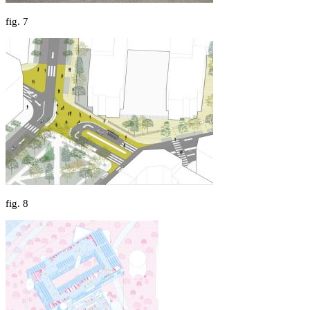
fig.
7
fig.
8