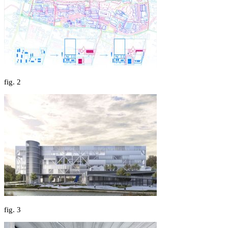
fig.
2
fig.
3