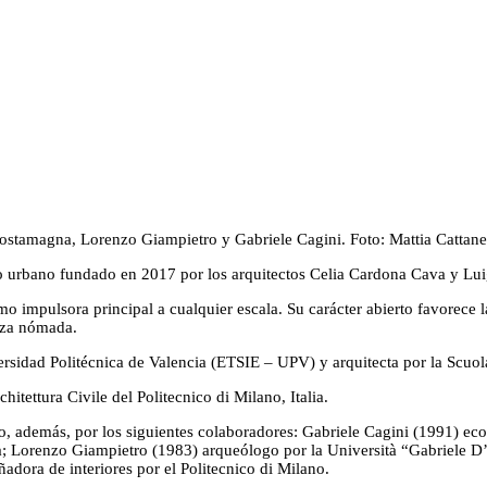
ostamagna, Lorenzo Giampietro y Gabriele Cagini. Foto: Mattia Cattan
eño urbano fundado en 2017 por los arquitectos Celia Cardona Cava y Lu
o impulsora principal a cualquier escala. Su carácter abierto favorece
eza nómada.
sidad Politécnica de Valencia (ETSIE – UPV) y arquitecta por la Scuola d
itettura Civile del Politecnico di Milano, Italia.
 además, por los siguientes colaboradores: Gabriele Cagini (1991) eco
ra; Lorenzo Giampietro (1983) arqueólogo por la Università “Gabriele 
adora de interiores por el Politecnico di Milano.