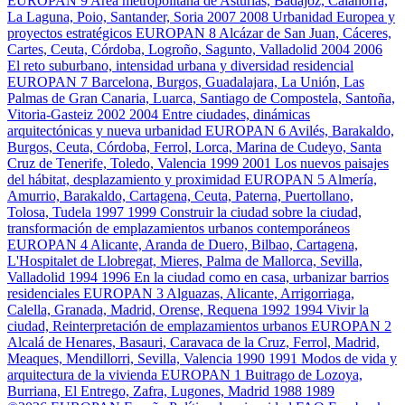
EUROPAN 9
Area metropolitana de Asturias, Badajoz, Calahorra,
La Laguna, Poio, Santander, Soria
2007
2008
Urbanidad Europea y
proyectos estratégicos
EUROPAN 8
Alcázar de San Juan, Cáceres,
Cartes, Ceuta, Córdoba, Logroño, Sagunto, Valladolid
2004
2006
El reto suburbano, intensidad urbana y diversidad residencial
EUROPAN 7
Barcelona, Burgos, Guadalajara, La Unión, Las
Palmas de Gran Canaria, Luarca, Santiago de Compostela, Santoña,
Vitoria-Gasteiz
2002
2004
Entre ciudades, dinámicas
arquitectónicas y nueva urbanidad
EUROPAN 6
Avilés, Barakaldo,
Burgos, Ceuta, Córdoba, Ferrol, Lorca, Marina de Cudeyo, Santa
Cruz de Tenerife, Toledo, Valencia
1999
2001
Los nuevos paisajes
del hábitat, desplazamiento y proximidad
EUROPAN 5
Almería,
Amurrio, Barakaldo, Cartagena, Ceuta, Paterna, Puertollano,
Tolosa, Tudela
1997
1999
Construir la ciudad sobre la ciudad,
transformación de emplazamientos urbanos contemporáneos
EUROPAN 4
Alicante, Aranda de Duero, Bilbao, Cartagena,
L'Hospitalet de Llobregat, Mieres, Palma de Mallorca, Sevilla,
Valladolid
1994
1996
En la ciudad como en casa, urbanizar barrios
residenciales
EUROPAN 3
Alguazas, Alicante, Arrigorriaga,
Calella, Granada, Madrid, Orense, Requena
1992
1994
Vivir la
ciudad, Reinterpretación de emplazamientos urbanos
EUROPAN 2
Alcalá de Henares, Basauri, Caravaca de la Cruz, Ferrol, Madrid,
Meaques, Mendillorri, Sevilla, Valencia
1990
1991
Modos de vida y
arquitectura de la vivienda
EUROPAN 1
Buitrago de Lozoya,
Burriana, El Entrego, Zafra, Lugones, Madrid
1988
1989