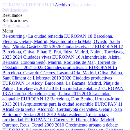
EUROPAN
EUROPAN 19
Archivo
Realizaciones
Publicaciones
Resultados
Realizaciones
Blog
Contacto
Menu
Re-sourcing / La ciudad renacida
EUROPAN 18
Barcelona,
Flenatix, Getafe, Madrid, Navalmoral de la Mata, Oviedo, Santa
Pola, Vitoria-Gasteiz
2025
2026
Ciudades vivas 2
EUROPAN 17
Barcelona, Chiva, Eibar, El Prat, Ibiza, Madrid, Nalón, Torrelavega
2023
2024
Ciudades vivas
EUROPAN 16
Almendralejo, Alzira,
Beizama, Colonia Sedó, Madrid, Roquetas de Mar, Torrent de
L'Estadella
2021
2022
Ciudades productivas 2
EUROPAN 15
Barcelona, Casar de Cáceres, Lasarte-Oria, Madrid, Oliva, Palma,
Sant Climent de Llobregat
2019
2020
Ciudades productivas
EUROPAN 14
Alcoy, Barcelona, La Bazana, Madrid, Platja de
Palma, Torrelavega
2017
2018
La ciudad adaptable 2
EUROPAN
13
A Coruña, Barcelona, Irun, Palma
2015
2016
La ciudad
adaptable
EUROPAN 12
Barcelona, Don Benito, Urretxu-Irimo
2013
2014
Arquitecturas para la ciudad sostenible
EUROPAN 11
Alcalá de la Selva, Alcorcón, Cerdanyola del Vallès, Getaria, San
Bartolomé, Sestao
2011
2012
Vida residencial, distancia y
proximidad
EUROPAN 10
Cáceres, El Hierro, Elda, Madrid,
Ourense, Reus, Teruel
2009
2010
Crecimiento urbano a debate