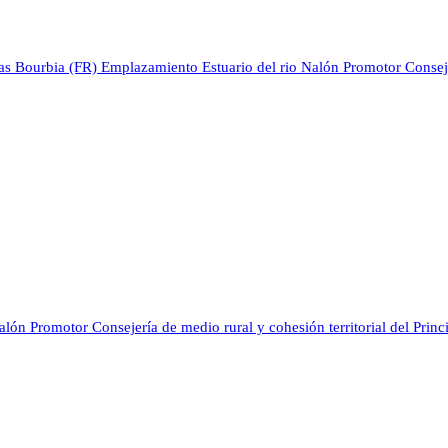
ias Bourbia (FR)
Emplazamiento
Estuario del rio Nalón
Promotor
Conseje
Nalón
Promotor
Consejería de medio rural y cohesión territorial del Pri