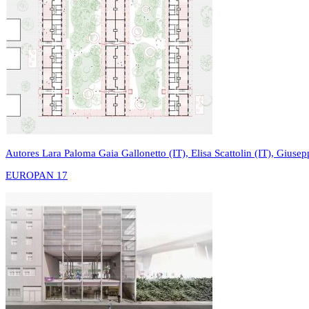
Autores
Lara Paloma Gaia Gallonetto (IT), Elisa Scattolin (IT), Giusep
EUROPAN 17