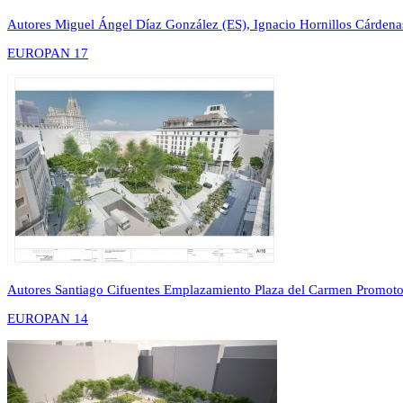
Autores
Miguel Ángel Díaz González (ES), Ignacio Hornillos Cárdena
EUROPAN 17
Autores
Santiago Cifuentes
Emplazamiento
Plaza del Carmen
Promoto
EUROPAN 14