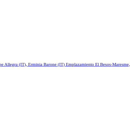
pe Allegra (IT), Erminia Barone (IT)
Emplazamiento
El Besos-Maresme,