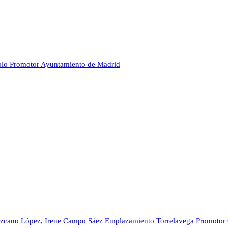
olo
Promotor
Ayuntamiento de Madrid
Lazcano López, Irene Campo Sáez
Emplazamiento
Torrelavega
Promotor