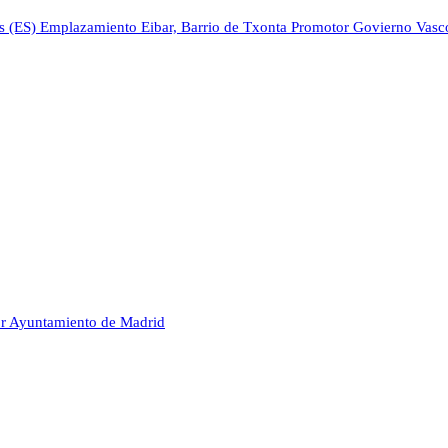
s (ES)
Emplazamiento
Eibar, Barrio de Txonta
Promotor
Govierno Vasco
r
Ayuntamiento de Madrid