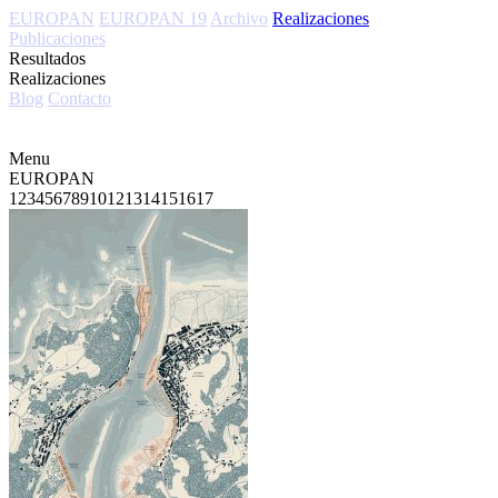
EUROPAN
EUROPAN 19
Archivo
Realizaciones
Publicaciones
Resultados
Realizaciones
Blog
Contacto
Menu
EUROPAN
1
2
3
4
5
6
7
8
9
10
12
13
14
15
16
17